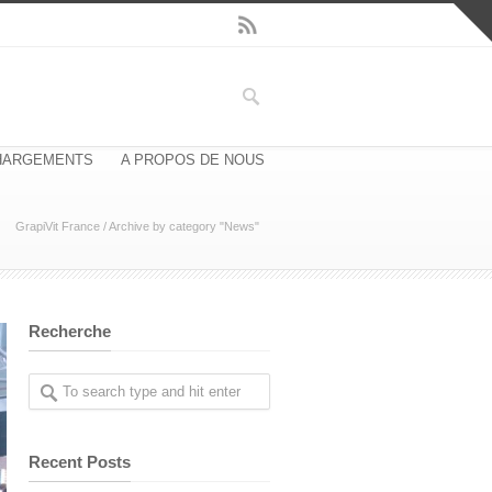
HARGEMENTS
A PROPOS DE NOUS
GrapiVit France
/
Archive by category "News"
Recherche
Recent Posts