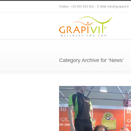
Hotline: +33 953 033 601 - E-Mail:
info@grapivit.fr
Category Archive for ‘News’