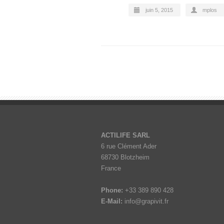
juin 5, 2015
mplos
ACTILIFE SARL
6 rue Clément Ader
68730 Blotzheim
France
Phone:
+33 389 890 428
E-Mail:
info@grapivit.fr