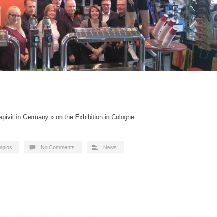
pivit in Germany » on the Exhibition in Cologne.
mplos
No Comments
News