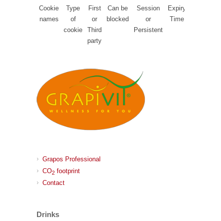
Cookie
Type
First
Can be
Session
Expiry
Purpose
names
of
or
blocked
or
Time
cookie
Third
Persistent
party
Grapos Professional
CO
footprint
2
Contact
Drinks