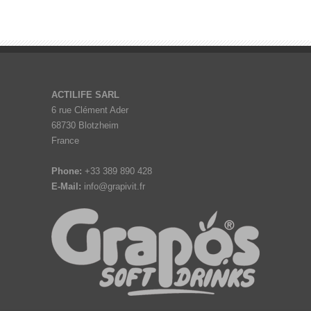
ACTILIFE SARL
6 rue Clément Ader
68730 Blotzheim
France
Phone:
+33 389 890 428
E-Mail:
info@grapivit.fr