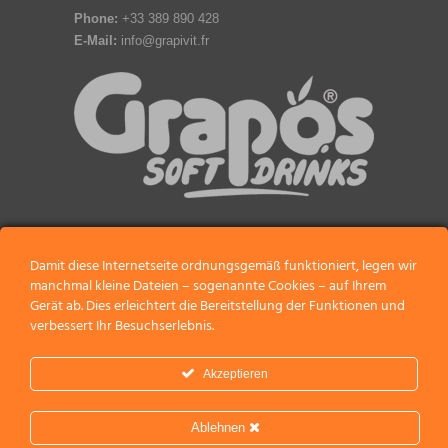
Phone:
+33 389 890 428
E-Mail:
info@grapivit.fr
Damit diese Internetseite ordnungsgemäß funktioniert, legen wir
manchmal kleine Dateien – sogenannte Cookies – auf Ihrem
Droit d'auteur
|
Termes d'utilisation
|
Juridique
|
Gerät ab. Dies erleichtert die Bereitstellung der Funktionen und
Empreinte
|
Plan du site
verbessert Ihr Besuchserlebnis.
Akzeptieren
Done by
HIRNSTATT
Ablehnen