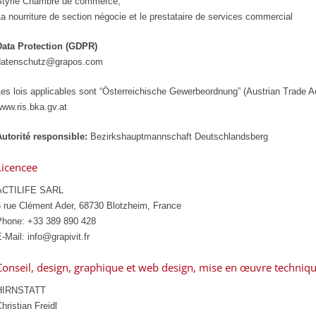
Styrie Chambre de commerce,
a nourriture de section négocie et le prestataire de services commercial
Data Protection (GDPR)
datenschutz@grapos.com
es lois applicables sont “Österreichische Gewerbeordnung” (Austrian Trade A
ww.ris.bka.gv.at
Autorité responsible:
Bezirkshauptmannschaft Deutschlandsberg
Licencee
ACTILIFE SARL
6 rue Clément Ader, 68730 Blotzheim, France
Phone: +33 389 890 428
-Mail: info@grapivit.fr
Conseil, design, graphique et web design, mise en œuvre techni
HIRNSTATT
hristian Freidl