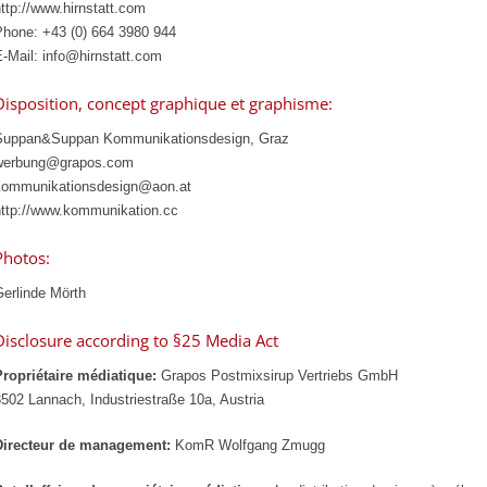
ttp://www.hirnstatt.com
Phone: +43 (0) 664 3980 944
-Mail: info@hirnstatt.com
Disposition, concept graphique et graphisme:
Suppan&Suppan Kommunikationsdesign, Graz
werbung@grapos.com
kommunikationsdesign@aon.at
http://www.kommunikation.cc
Photos:
Gerlinde Mörth
Disclosure according to §25 Media Act
Propriétaire médiatique:
Grapos Postmixsirup Vertriebs GmbH
502 Lannach, Industriestraße 10a, Austria
Directeur de management:
KomR Wolfgang Zmugg