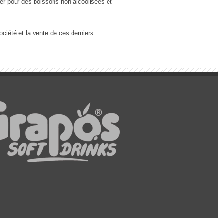
ger pour des boissons non-alcoolisées et
ociété et la vente de ces derniers