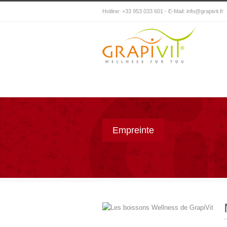
Hotline: +33 953 033 601 - E-Mail:
info@grapivit.fr
Empreinte